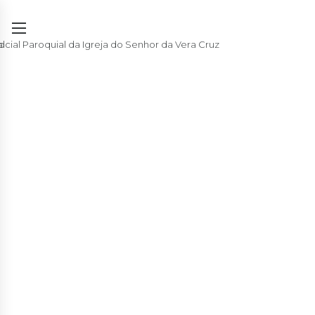
BEM-VINDO AO
CENTRO SOCIAL
PAROQUIAL DE SANTA
MARINHA
Cuidamos de si e dos seus.