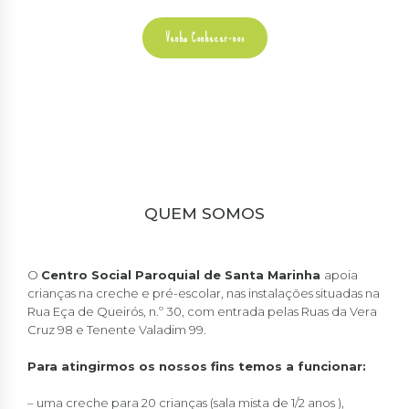
Venha Conhecer-nos
QUEM SOMOS
O
Centro Social Paroquial de Santa Marinha
apoia
crianças na creche e pré-escolar, nas instalações situadas na
Rua Eça de Queirós, n.º 30, com entrada pelas Ruas da Vera
Cruz 98 e Tenente Valadim 99.
Para atingirmos os nossos fins temos a funcionar:
– uma creche para 20 crianças (sala mista de 1/2 anos ),