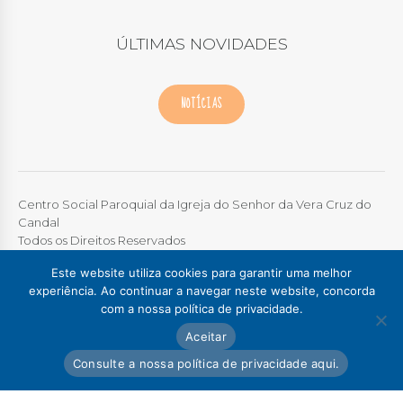
ÚLTIMAS NOVIDADES
NOTÍCIAS
Centro Social Paroquial da Igreja do Senhor da Vera Cruz do
Candal
Todos os Direitos Reservados
Este website utiliza cookies para garantir uma melhor
TERMOS DE UTILIZAÇÃO
|
POLÍTICA DE PRIVACIDADE
experiência. Ao continuar a navegar neste website, concorda
com a nossa política de privacidade.
Colégio / Creche Candal
Creche Madalena
Aceitar
Creche Afurada
C. S. P. Santa Marinha
Lar Padre Alves Correia
Consulte a nossa política de privacidade aqui.