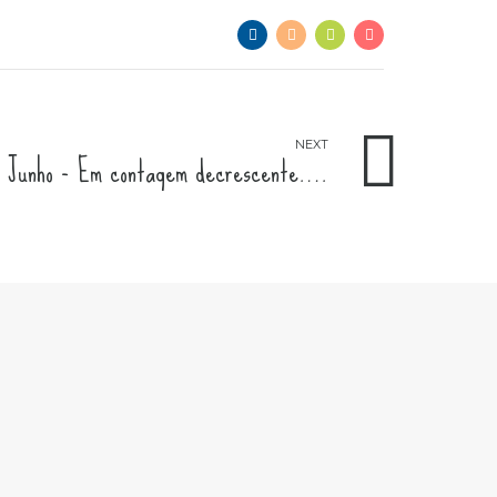
NEXT
de Junho - Em contagem decrescente….