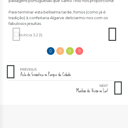
paisagens portuguesas que Santo Tirso nos proporciona!
Para terminar esta belíssima tarde, fomos (como já é
tradição) à confeitaria Algarve deliciarmo-nos com os
fabulosos jesuítas.
PREVIOUS
Aula de Ginástica no Parque da Cidade
NEXT
Manhãs de Verão no Lar!