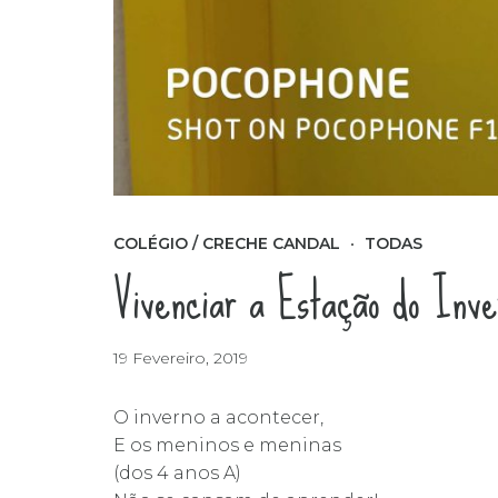
COLÉGIO / CRECHE CANDAL
TODAS
Vivenciar a Estação do Inve
19 Fevereiro, 2019
O inverno a acontecer,
E os meninos e meninas
(dos 4 anos A)