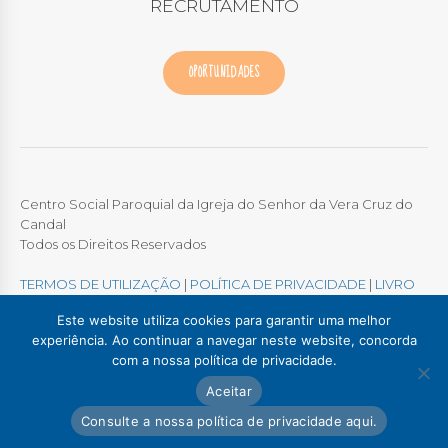
RECRUTAMENTO
OPORTUNIDADES
Centro Social Paroquial da Igreja do Senhor da Vera Cruz do
Candal
Todos os Direitos Reservados
TERMOS DE UTILIZAÇÃO
|
POLÍTICA DE PRIVACIDADE
|
LIVRO
DE RECLAMAÇÕES ONLINE
Este website utiliza cookies para garantir uma melhor
experiência. Ao continuar a navegar neste website, concorda
com a nossa política de privacidade.
Colégio / Creche Candal
Creche Madalena
Aceitar
Creche Afurada
C. S. P. Santa Marinha
Lar Padre Alves Correia
Consulte a nossa política de privacidade aqui.