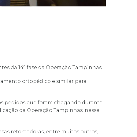
tes da 14ª
fase da Operação Tampinhas.
pamento ortopédico e similar para
dos pedidos que foram chegando durante
 Aplicação da Operação Tampinhas, nesse
sas retomadoras, entre muitos outros,