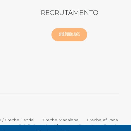
RECRUTAMENTO
OPORTUNIDADES
o / Creche Candal
Creche Madalena
Creche Afurada
C. S. P. Santa Marinha
Lar Padre Alves Correia