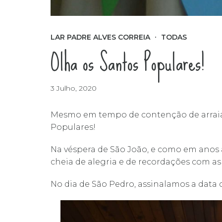
LAR PADRE ALVES CORREIA
TODAS
Olha os Santos Populares!
3 Julho, 2020
Mesmo em tempo de contenção de arraiai
Populares!
Na véspera de São João, e como em anos an
cheia de alegria e de recordações com a
No dia de São Pedro, assinalamos a data