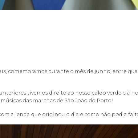
s, comemoramos durante o mês de junho, entre quadr
teriores tivemos direito ao nosso caldo verde e à nos
s músicas das marchas de São João do Porto!
 com a lenda que originou o dia e como não podia fal