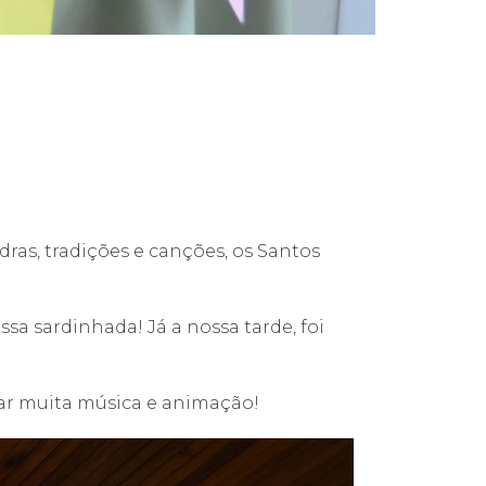
as, tradições e canções, os Santos
sa sardinhada! Já a nossa tarde, foi
tar muita música e animação!