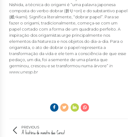
Nishida, a técnica do origami é “uma palavra japonesa
composta do verbo dobrar (
折り
=ori) e do substantivo papel
(
紙
=kami). Significa literalmente, “dobrar papel”. Para se
fazer o origami, tradicionalmente, começa-se com um
papel cortado com a forma de um quadrado perfeito. A
inspiração dos origamistas urge principalmente nos
elementos da Natureza e nos objetos do dia-a-dia. Para o
origamista, o ato de dobrar o papel representa a
transformação da vida e ele tem a consciência de que esse
pedaço, um dia, foi a semente de uma planta que
germinou, cresceu e se transformou numa árvore”
in
www.unesp.br
PREVIOUS
A história do monstro das Cores!