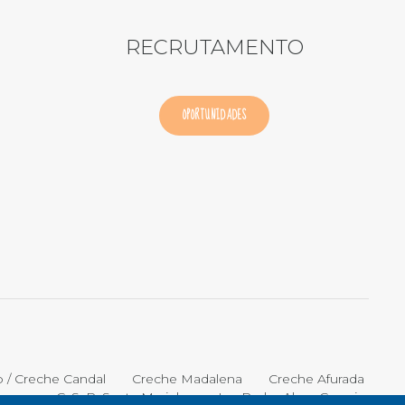
RECRUTAMENTO
OPORTUNIDADES
o / Creche Candal
Creche Madalena
Creche Afurada
C. S. P. Santa Marinha
Lar Padre Alves Correia