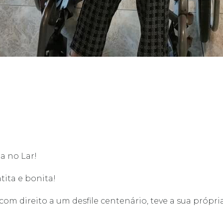
a no Lar!
ita e bonita!
 com direito a um desfile centenário, teve a sua próp